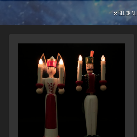
⚒️ GLÜCK AU